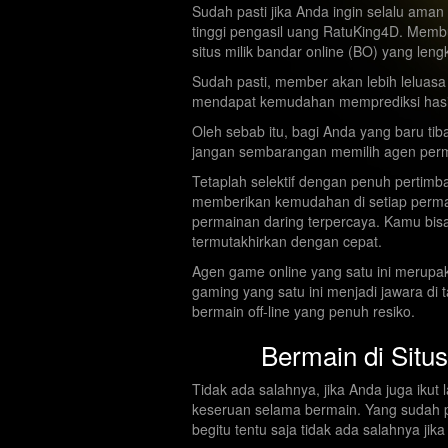
Sudah pasti jika Anda ingin selalu ama
tinggi pengasil uang RatuKing4D. Memb
situs milik bandar online (BO) yang leng
Sudah pasti, member akan lebih leluasa
mendapat kemudahan memprediksi hasil 
Oleh sebab itu, bagi Anda yang baru tib
jangan sembarangan memilih agen perma
Tetaplah selektif dengan penuh pertimb
memberikan kemudahan di setiap perma
permainan daring terpercaya. Kamu bis
termutakhirkan dengan cepat.
Agen game online yang satu ini merupak
gaming yang satu ini menjadi jawara di
bermain off-line yang penuh resiko.
Bermain di Situ
Tidak ada salahnya, jika Anda juga ik
keseruan selama bermain. Yang sudah pa
begitu tentu saja tidak ada salahnya ji