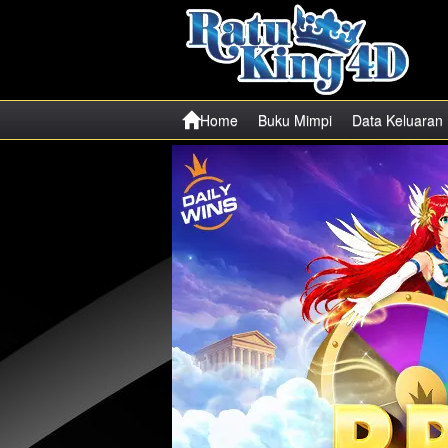
Home
Buku Mimpi
Data Keluaran