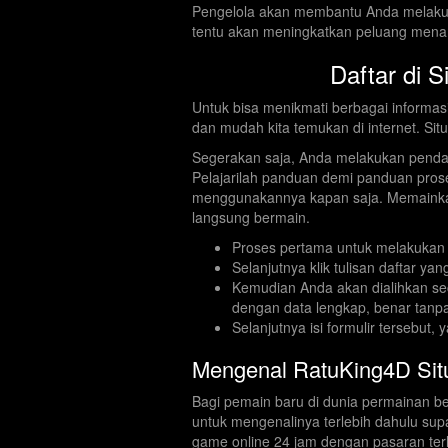
Pengelola akan membantu Anda melakukan
tentu akan meningkatkan peluang mena
Daftar di 
Untuk bisa menikmati berbagai informasi
dan mudah kita temukan di internet. Sit
Segerakan saja, Anda melakukan pendaft
Pelajarilah panduan demi panduan pros
menggunakannya kapan saja. Memainkan
langsung bermain.
Proses pertama untuk melakukan pe
Selanjutnya klik tulisan daftar yan
Kemudian Anda akan dialihkan sec
dengan data lengkap, benar tanpa
Selanjutnya isi formulir tersebut,
Mengenal RatuKing4D Sit
Bagi pemain baru di dunia permainan b
untuk mengenalinya terlebih dahulu supa
game online 24 jam dengan pasaran ter