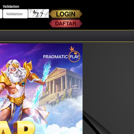
Validation
DAFTAR